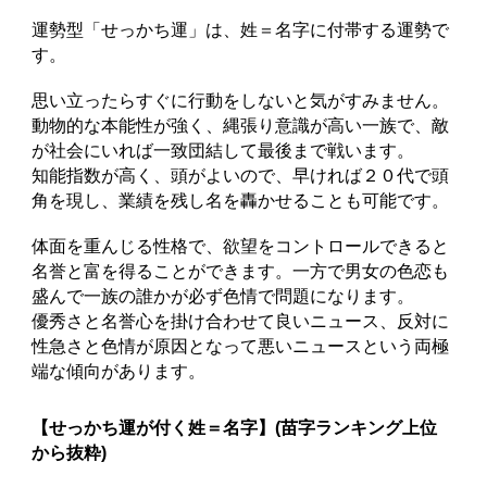
運勢型「せっかち運」は、姓＝名字に付帯する運勢で
す。
思い立ったらすぐに行動をしないと気がすみません。
動物的な本能性が強く、縄張り意識が高い一族で、敵
が社会にいれば一致団結して最後まで戦います。
知能指数が高く、頭がよいので、早ければ２０代で頭
角を現し、業績を残し名を轟かせることも可能です。
体面を重んじる性格で、欲望をコントロールできると
名誉と富を得ることができます。一方で男女の色恋も
盛んで一族の誰かが必ず色情で問題になります。
優秀さと名誉心を掛け合わせて良いニュース、反対に
性急さと色情が原因となって悪いニュースという両極
端な傾向があります。
【せっかち運が付く姓＝名字】(苗字ランキング上位
から抜粋)